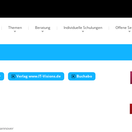
Themen
Beratung
Individuelle Schulungen
Offene S
r
Verlag www.IT-Visions.de
Buchabo
annover