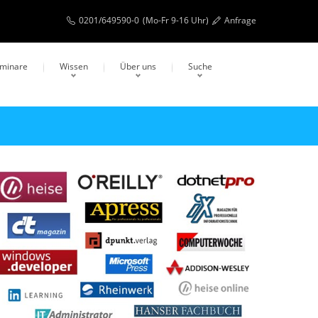
0201/649590-0
(Mo-Fr 9-16 Uhr)
Anfrage
eminare
Wissen
Über uns
Suche