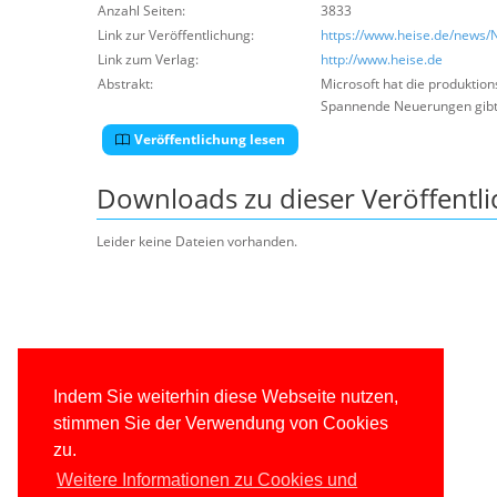
Anzahl Seiten:
3833
Link zur Veröffentlichung:
https://www.heise.de/news/N
Link zum Verlag:
http://www.heise.de
Abstrakt:
Microsoft hat die produktion
Spannende Neuerungen gibt e
Veröffentlichung lesen
Downloads zu dieser Veröffentl
Leider keine Dateien vorhanden.
Indem Sie weiterhin diese Webseite nutzen,
stimmen Sie der Verwendung von Cookies
zu.
Weitere Informationen zu Cookies und