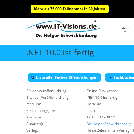
Mehr als 75.000 Teilnehmer in 30 Jahren
Start
.NET 10.0 ist fertig
Liste aller Fachveröffentlichungen
Fachbüche
Art der Veröffentlichung:
Online-Publikation
Titel der Veröffentlichung:
.NET 10.0 ist fertig
Medium:
Heise.de
Erscheinungsjahr:
2025
Ausgabe:
12.11.2025 09:11
Autor(en):
Dr. Holger Schwichtenberg
Verlag:
Heise Zeitschriften Verlag
,
H