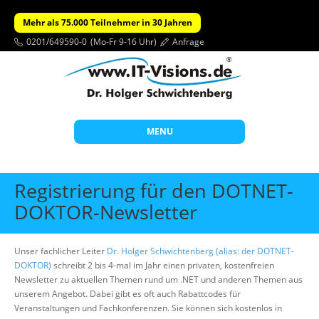
Mehr als 75.000 Teilnehmer in 30 Jahren
0201/649590-0
(Mo-Fr 9-16 Uhr)
Anfrage
MENU
Start
Registrierung für den DOTNET-
Themen
DOKTOR-Newsletter
Beratung
Unser fachlicher Leiter
Dr. Holger Schwichtenberg (alias: der DOTNET-
Individuelle Schulungen
DOKTOR)
schreibt 2 bis 4-mal im Jahr einen privaten, kostenfreien
Offene Seminare
Newsletter zu aktuellen Themen rund um .NET und anderen Themen aus
unserem Angebot. Dabei gibt es oft auch Rabattcodes für
Wissen
Veranstaltungen und Fachkonferenzen. Sie können sich kostenlos in