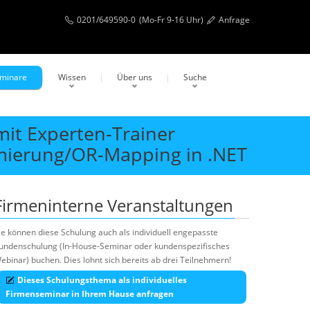
0201/649590-0
(Mo-Fr 9-16 Uhr)
Anfrage
eminare
Wissen
Über uns
Suche
mit Experten-Trainer
mierung/OR-Mapping in .NET
Firmeninterne Veranstaltungen
ie können diese Schulung auch als individuell engepasste
undenschulung (In-House-Seminar oder kundenspezifisches
ebinar) buchen. Dies lohnt sich bereits ab drei Teilnehmern!
Dieses Schulungsthema als individuelles
Firmenseminar in Ihrem Hause anfragen