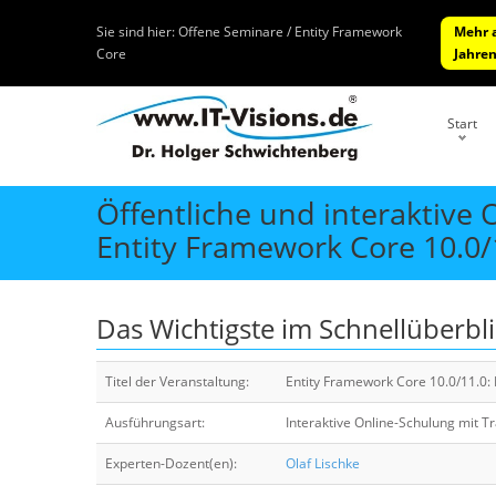
Sie sind hier:
Offene Seminare / Entity Framework
Mehr a
Core
Jahre
Start
Öffentliche und interaktive
Entity Framework Core 10.
Das Wichtigste im Schnellüberbl
Titel der Veranstaltung:
Entity Framework Core 10.0/11.
Ausführungsart:
Interaktive Online-Schulung mit T
Experten-Dozent(en):
Olaf Lischke