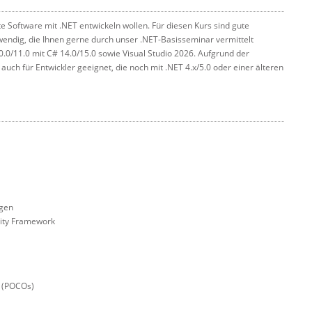
 Software mit .NET entwickeln wollen. Für diesen Kurs sind gute
wendig, die Ihnen gerne durch unser .NET-Basisseminar vermittelt
0.0/11.0 mit C# 14.0/15.0 sowie Visual Studio 2026. Aufgrund der
uch für Entwickler geeignet, die noch mit .NET 4.x/5.0 oder einer älteren
ngen
tity Framework
s (POCOs)