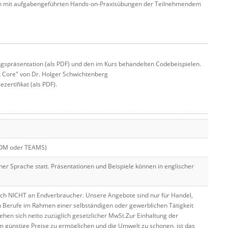
ich mit aufgabengeführten Hands-on-Praxisübungen der Teilnehmendem
gspräsentation (als PDF) und den im Kurs behandelten Codebeispielen.
 Core" von Dr. Holger Schwichtenberg
ertifikat (als PDF).
OOM oder TEAMS)
cher Sprache statt. Präsentationen und Beispiele können in englischer
ich NICHT an Endverbraucher. Unsere Angebote sind nur für Handel,
n Berufe im Rahmen einer selbständigen oder gewerblichen Tätigkeit
hen sich netto zuzüglich gesetzlicher MwSt.Zur Einhaltung der
 günstige Preise zu ermöglichen und die Umwelt zu schonen, ist das