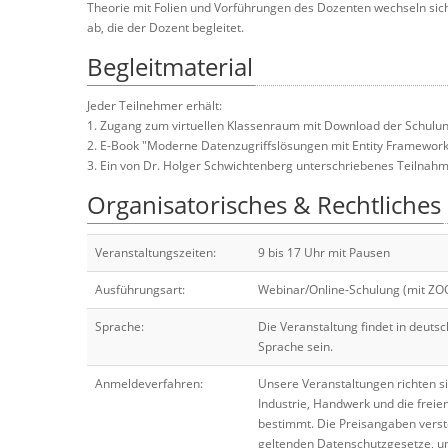
Theorie mit Folien und Vorführungen des Dozenten wechseln s
ab, die der Dozent begleitet.
Begleitmaterial
Jeder Teilnehmer erhält:
1. Zugang zum virtuellen Klassenraum mit Download der Schulun
2. E-Book "Moderne Datenzugriffslösungen mit Entity Framework
3. Ein von Dr. Holger Schwichtenberg unterschriebenes Teilnahmez
Organisatorisches & Rechtliches
Veranstaltungszeiten:
9 bis 17 Uhr mit Pausen
Ausführungsart:
Webinar/Online-Schulung (mit Z
Sprache:
Die Veranstaltung findet in deuts
Sprache sein.
Anmeldeverfahren:
Unsere Veranstaltungen richten s
Industrie, Handwerk und die freie
bestimmt. Die Preisangaben verste
geltenden Datenschutzgesetze, um