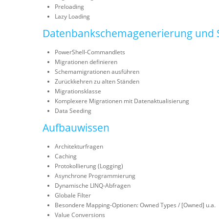
Preloading
Lazy Loading
Datenbankschemagenerierung und 
PowerShell-Commandlets
Migrationen definieren
Schemamigrationen ausführen
Zurückkehren zu alten Ständen
Migrationsklasse
Komplexere Migrationen mit Datenaktualisierung
Data Seeding
Aufbauwissen
Architekturfragen
Caching
Protokollierung (Logging)
Asynchrone Programmierung
Dynamische LINQ-Abfragen
Globale Filter
Besondere Mapping-Optionen: Owned Types / [Owned] u.a.
Value Conversions