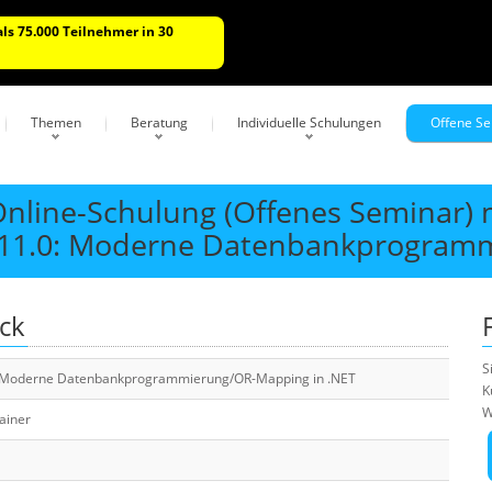
ls 75.000 Teilnehmer in 30
n
Themen
Beratung
Individuelle Schulungen
Offene S
 Online-Schulung (Offenes Seminar) 
0/11.0: Moderne Datenbankprogram
ick
S
0: Moderne Datenbankprogrammierung/OR-Mapping in .NET
K
W
rainer