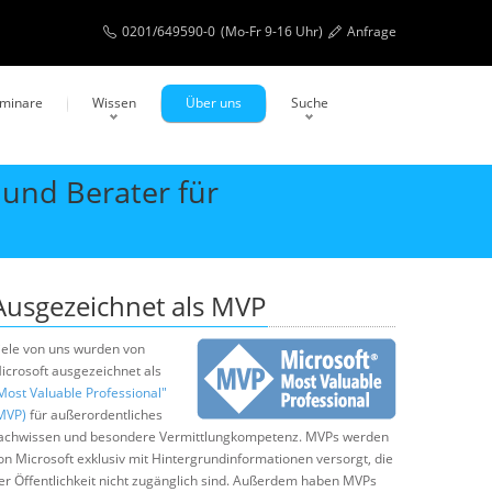
0201/649590-0
(Mo-Fr 9-16 Uhr)
Anfrage
eminare
Wissen
Über uns
Suche
und Berater für
Ausgezeichnet als MVP
iele von uns wurden von
icrosoft ausgezeichnet als
Most Valuable Professional"
MVP)
für außerordentliches
achwissen und besondere Vermittlungkompetenz. MVPs werden
on Microsoft exklusiv mit Hintergrundinformationen versorgt, die
er Öffentlichkeit nicht zugänglich sind. Außerdem haben MVPs