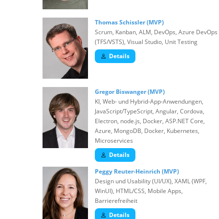
Thomas Schissler (MVP)
Scrum, Kanban, ALM, DevOps, Azure DevOps
(TFS/VSTS), Visual Studio, Unit Testing
Details
Gregor Biswanger (MVP)
KI, Web- und Hybrid-App-Anwendungen,
JavaScript/TypeScript, Angular, Cordova,
Electron, node.js, Docker, ASP.NET Core,
Azure, MongoDB, Docker, Kubernetes,
Microservices
Details
Peggy Reuter-Heinrich (MVP)
Design und Usability (UI/UX), XAML (WPF,
WinUI), HTML/CSS, Mobile Apps,
Barrierefreiheit
Details