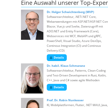
Eine Auswahl unserer Top-Exper
Dr. Holger Schwichtenberg (MVP)
Softwarearchitektur, .NET/.NET Core,
Webanwendungen mit ASP.NET/ASP.NET Cor
Blazor, Vue.js und Svelte, Datenzugriff mit
ADO.NET und Entity Framework (Core),
Webservices mit WCF, WebAPI und gRPC,
PowerShell, Visual Studio, Azure DevOps,
Continous Integration (CI) und Continous
Delivery (CD)
Details
Dr. habil. Klaus Schmaranz
Softwarearchitektur, Patterns, Clean-Coding
und Test-Driven Development in Rust, Kotlin,
C++, Java und C# sowie agile Methoden
Details
Prof. Dr. Robin Nunkesser
KI, Mobilplattformen, Flutter, .NET MAUI, Java,