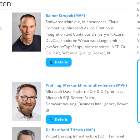
ten
d
b
Rainer Stropek (MVP)
K
Softwarearchitektur, Microservices, Cloud
s
e,
Computing, Microsoft Azure, Continous
v
Integration und Continous Delivery mit Azure
T
DevOps, moderne Webanwendungen mit
V
JavaScript/TypeScript, Microservices, .NET, C#,
u
Go, Rust, Software Quality, Docker, KI
B
Details
Prof. Ing. Markus Ehrenmüller-Jensen (MVP)
Microsoft Data Platform (On- & Off-premises),
Microsoft SQL Server, Fabric,
Datawarehousing, Business Intelligence, Power
BI
Details
Dr. Bernhard Tritsch (MVP)
Virtual Desktop Infrastructure (VDI), Terminal