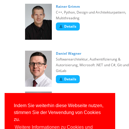
Rainer Grimm
C++, Python, Design und Architekturpattern,
Multithreading
Details
Daniel Wagner
Softwarearchitektur, Authentifizierung &
Autorisierung, Microsoft .NET und C#, Git und
GitLab
Details
Dr. Veikko Krypczyk
.NET/C# insbes. WinUI3, .NET MAUI,
Indem Sie weiterhin diese Webseite nutzen,
Requirements Engineering
stimmen Sie der Verwendung von Cookies
Details
zu.
Weitere Informationen zu Cookies und