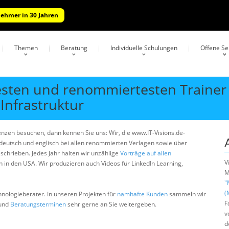
nehmer in 30 Jahren
Themen
Beratung
Individuelle Schulungen
Offene S
esten und renommiertesten Trainer 
Infrastruktur
enzen besuchen, dann kennen Sie uns: Wir, die www.IT-Visions.de-
deutsch und englisch bei allen renommierten Verlagen sowie über
schrieben. Jedes Jahr halten wir unzählige
Vorträge auf allen
V
ch in den USA. Wir produzieren auch Videos für LinkedIn Learning,
M
"
(
hnologieberater. In unseren Projekten für
namhafte Kunden
sammeln wir
F
und
Beratungsterminen
sehr gerne an Sie weitergeben.
v
d