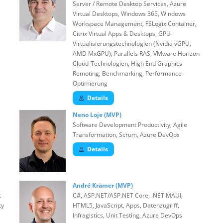
Server / Remote Desktop Services, Azure
Virtual Desktops, Windows 365, Windows
Workspace Management, FSLogix Container,
Citrix Virtual Apps & Desktops, GPU-
Virtualisierungstechnologien (Nvidia vGPU,
AMD MxGPU), Parallels RAS, VMware Horizon
Cloud-Technologien, High End Graphics
Remoting, Benchmarking, Performance-
Optimierung
Details
Neno Loje (MVP)
Software Development Productivity, Agile
Transformation, Scrum, Azure DevOps
Details
André Krämer (MVP)
t
C#, ASP.NET/ASP.NET Core, .NET MAUI,
ty
HTML5, JavaScript, Apps, Datenzugriff,
Infragistics, Unit Testing, Azure DevOps