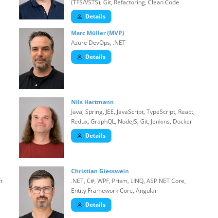
(TFS/VSTS), Git, Refactoring, Clean Code
Details
Marc Müller (MVP)
Azure DevOps, .NET
Details
Nils Hartmann
Java, Spring, JEE, JavaScript, TypeScript, React,
Redux, GraphQL, NodeJS, Git, Jenkins, Docker
Details
Christian Giesswein
t
.NET, C#, WPF, Prism, LINQ, ASP.NET Core,
Entity Framework Core, Angular
Details