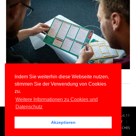
Download-Voraussetzungen
Indem Sie weiterhin diese Webseite nutzen,
stimmen Sie der Verwendung von Cookies
Für den kostenlosen Download ist eine Registrierung ist erforderlich.
zu.
Weitere Informationen zu Cookies und
Datenschutz
© 1996-2026
www.IT-Visions.de
-
Dr. Holger Schwichtenberg
v6.11
START
SUCHE
TAG CLOUD
SITEMAP
KONTAKT
Akzeptieren
IMPRESSUM
RECHTLICHES