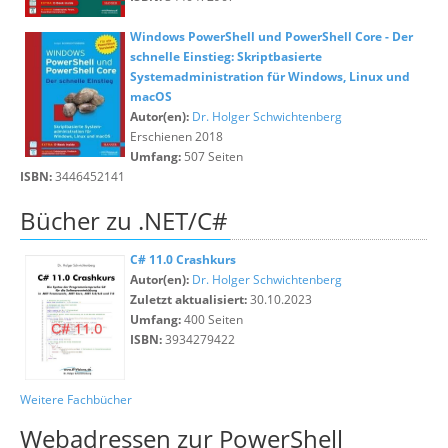
Windows PowerShell und PowerShell Core - Der
schnelle Einstieg: Skriptbasierte
Systemadministration für Windows, Linux und
macOS
Autor(en):
Dr. Holger Schwichtenberg
Erschienen 2018
Umfang:
507 Seiten
ISBN:
3446452141
Bücher zu .NET/C#
C# 11.0 Crashkurs
Autor(en):
Dr. Holger Schwichtenberg
Zuletzt aktualisiert:
30.10.2023
Umfang:
400 Seiten
ISBN:
3934279422
Weitere Fachbücher
Webadressen zur PowerShell