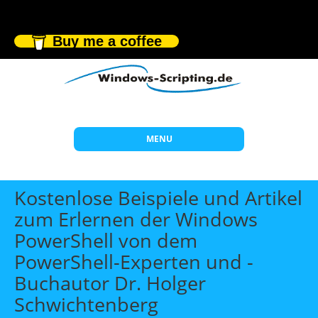
Buy me a coffee
MENU
Start
Kostenlose Beispiele und Artikel
Themen
zum Erlernen der Windows
PowerShell von dem
Beratung
PowerShell-Experten und -
Individuelle Schulungen
Buchautor Dr. Holger
Offene Seminare
Schwichtenberg
Wissen