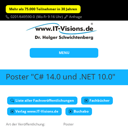
Mehr als 75.000 Teilnehmer in 30 Jahren
0201/649590-0
(Mo-Fr 9-16 Uhr)
Anfrage
MENU
Start
Poster "C# 14.0 und .NET 10.0"
Themen
Beratung
Liste aller Fachveröffentlichungen
Fachbücher
Individuelle Schulungen
Verlag www.IT-Visions.de
Offene Seminare
Buchabo
Wissen
Art der Veröffentlichung:
Poster