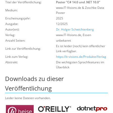
Titel der Veröffentlichung:
Poster "C# 14.0 und .NET 10.0"
Über uns
www.IT-Visions.de & Zoschke Data
Medium:
Suche
Poster
Erscheinungsjahr:
2025
Ausgabe:
12/2025
Autor(en):
Dr. Holger Schwichtenberg
Verlag:
www.IT-Visions.de
,
Essen
Anzahl Seiten:
unbekannt
Es ist leider (noch) kein öffentlicher
Link zur Veröffentlichung:
Link verfügbar.
Link zum Verlag:
https://it-visions.de/Produkte/Verlag
Abstrakt:
Die wichtigsten Sprachfeatures im
Überblick
Downloads zu dieser
Veröffentlichung
Leider keine Dateien vorhanden.