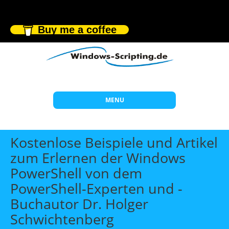
Buy me a coffee
MENU
Start
Kostenlose Beispiele und Artikel
Themen
zum Erlernen der Windows
PowerShell von dem
Beratung
PowerShell-Experten und -
Individuelle Schulungen
Buchautor Dr. Holger
Offene Seminare
Schwichtenberg
Wissen