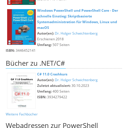
Windows PowerShell und PowerShell Core - Der
schnelle Einstieg: Skriptbasierte
Systemadministration für Windows, Linux und
macOS
Autor(en):
Dr. Holger Schwichtenberg
Erschienen 2018
Umfang:
507 Seiten
ISBN:
3446452141
Bücher zu .NET/C#
C# 11.0 Crashkurs
Autor(en):
Dr. Holger Schwichtenberg
Zuletzt aktualisiert:
30.10.2023
Umfang:
400 Seiten
ISBN:
3934279422
Weitere Fachbücher
Webadressen zur PowerShell