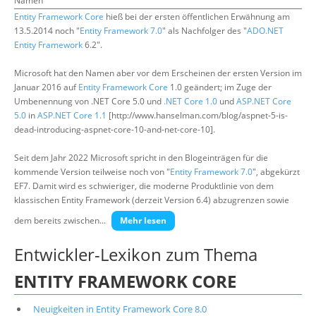
Namen
Entity Framework Core
hieß bei der ersten öffentlichen Erwähnung am
13.5.2014 noch "
Entity Framework 7.0
" als Nachfolger des "
ADO.NET
Entity Framework
6.2".
Microsoft hat den Namen aber vor dem Erscheinen der ersten Version im
Januar 2016 auf
Entity Framework Core
1.0 geändert; im Zuge der
Umbenennung von .NET Core 5.0 und
.NET Core 1.0
und
ASP.NET Core
5.0
in
ASP.NET Core 1.1
[http://www.hanselman.com/blog/aspnet-5-is-
dead-introducing-aspnet-core-10-and-net-core-10].
Seit dem Jahr 2022 Microsoft spricht in den Blogeinträgen für die
kommende Version teilweise noch von "
Entity Framework 7.0
", abgekürzt
EF7. Damit wird es schwieriger, die moderne Produktlinie von dem
klassischen Entity Framework (derzeit Version 6.4) abzugrenzen sowie
dem bereits zwischen...
Mehr lesen
Entwickler-Lexikon zum Thema
ENTITY FRAMEWORK CORE
Neuigkeiten in Entity Framework Core 8.0