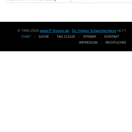
© 1996-2026
www.IT-Visions.de
-
Dr. Holger Schwichtenberg
v6.11
START
SUCHE
TAG CLOUD
SITEMAP
KONTAKT
IMPRESSUM
RECHTLICHES