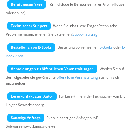
Über uns
Beratungsanfrage
Für individuelle Beratungen aller Art (In-House
oder online)
Suche
Technischer Support
Wenn Sie inhaltliche Fragen/technische
Probleme haben, erteilen Sie bitte einen
Supportauftrag
.
Bestellung von E-Books
Bestellung von einzelnen
E-Books
oder
E-
Book-Abos
Anmeldungen zu öffentlichen Veranstaltungen
Wählen Sie auf
der Folgeseite die gewünschte
öffentliche Veranstaltung
aus, um sich
anzumelden
Leserkontakt zum Autor
Für Leser(innen) der Fachbücher von Dr.
Holger Schwichtenberg
Sonstige Anfrage
Für alle sonstigen Anfragen, z.B.
Softwareentwicklungsprojekte