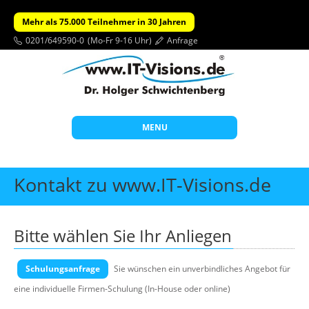
Mehr als 75.000 Teilnehmer in 30 Jahren
0201/649590-0
(Mo-Fr 9-16 Uhr)
Anfrage
MENU
Start
Kontakt zu www.IT-Visions.de
Themen
Beratung
Bitte wählen Sie Ihr Anliegen
Individuelle Schulungen
Schulungsanfrage
Offene Seminare
Sie wünschen ein unverbindliches Angebot für
eine individuelle Firmen-Schulung (In-House oder online)
Wissen