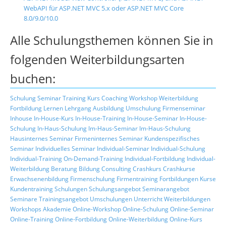
WebAPI für ASP.NET MVC 5.x oder ASP.NET MVC Core
8.0/9.0/10.0
Alle Schulungsthemen können Sie in
folgenden Weiterbildungsarten
buchen:
Schulung
Seminar
Training
Kurs
Coaching
Workshop
Weiterbildung
Fortbildung
Lernen
Lehrgang
Ausbildung
Umschulung
Firmenseminar
Inhouse
In-House-Kurs
In-House-Training
In-House-Seminar
In-House-
Schulung
In-Haus-Schulung
Im-Haus-Seminar
Im-Haus-Schulung
Hausinternes Seminar
Firmeninternes Seminar
Kundenspezifisches
Seminar
Individuelles Seminar
Individual-Seminar
Individual-Schulung
Individual-Training
On-Demand-Training
Individual-Fortbildung
Individual-
Weiterbildung
Beratung
Bildung
Consulting
Crashkurs
Crashkurse
Erwachsenenbildung
Firmenschulung
Firmentraining
Fortbildungen
Kurse
Kundentraining
Schulungen
Schulungsangebot
Seminarangebot
Seminare
Trainingsangebot
Umschulungen
Unterricht
Weiterbildungen
Workshops
Akademie
Online-Workshop
Online-Schulung
Online-Seminar
Online-Training
Online-Fortbildung
Online-Weiterbildung
Online-Kurs