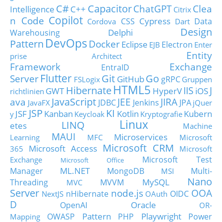
C#
Capacitor
ChatGPT
Clea
Intelligence
C++
Citrix
Copilot
n Code
Cypress
CSS
Data
Cordova
Dart
Design
Delphi
Warehousing
DevOps
Pattern
Docker
Eclipse
Electron
EJB
Enter
Entity
prise Architect
Framework
Exchange
EntraID
Flutter
Git
Go
Server
GitHub
gRPC
FSLogix
Gruppen
HTML5
Hibernate
IIS
J
GWT
HyperV
iOS
richtlinien
JavaScript
ava
JEE
JIRA
JDBC
Jenkins
JPA
JavaFX
jQuer
JSP
KI
JSF
Kanban
Kotlin
Kubern
y
Keycloak
Kryptografie
Linux
LINQ
etes
Machine
MAUI
Microservices
Learning
MFC
Microsoft
Microsoft CRM
Microsoft Access
365
Microsoft
Microsoft Test
Exchange
Microsoft Office
ML.NET
Manager
MongoDB
Multi-
MSI
Nano
MySQL
Threading
MVVM
MVC
Server
node.js
OOA
nHibernate
OIDC
NextJS
OAuth
D
Oracle
OpenAI
OR-
Pattern
Playwright
OWASP
PHP
Power
Mapping