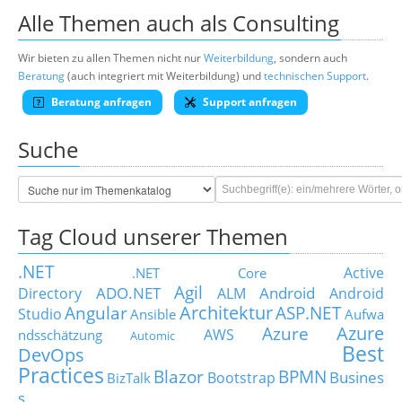
Alle Themen auch als Consulting
Wir bieten zu allen Themen nicht nur
Weiterbildung
, sondern auch
Beratung
(auch integriert mit Weiterbildung) und
technischen Support
.
Beratung anfragen
Support anfragen
Suche
Tag Cloud unserer Themen
.NET
Active
.NET Core
Agil
ADO.NET
Android
Directory
ALM
Android
Architektur
Angular
ASP.NET
Studio
Ansible
Aufwa
Azure
Azure
AWS
ndsschätzung
Automic
Best
DevOps
Practices
Blazor
BPMN
Busines
Bootstrap
BizTalk
s