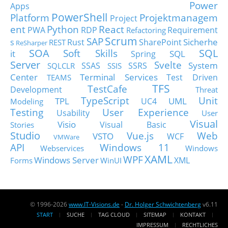
Power
Apps
PowerShell
Platform
Projektmanagem
Project
ent
Python
React
PWA
RDP
Requirement
Refactoring
Scrum
SAP
Sicherhe
s
Rust
SharePoint
REST
ReSharper
SOA
SQL
Soft Skills
it
SQL
Spring
Server
Svelte
System
SSAS
SSRS
SQLCLR
SSIS
Center
Terminal Services
Test Driven
TEAMS
TFS
TestCafe
Development
Threat
TypeScript
Unit
TPL
UML
UC4
Modeling
Testing
User Experience
Usability
User
Visual
Visio
Visual Basic
Stories
Studio
Vue.js
Web
VSTO
WCF
VMWare
API
Windows 11
Webservices
Windows
XAML
WPF
Windows Server
XML
Forms
WinUI
© 1996-2026
www.IT-Visions.de
-
Dr. Holger Schwichtenberg
v6.11
START
SUCHE
TAG CLOUD
SITEMAP
KONTAKT
IMPRESSUM
RECHTLICHES