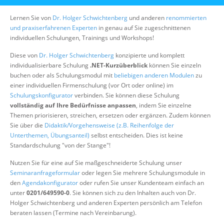
Über uns
Lernen Sie von
Dr. Holger Schwichtenberg
und anderen
renommierten
Suche
und praxiserfahrenen Experten
in genau auf Sie zugeschnittenen
individuellen Schulungen, Trainings und Workshops!
Diese von
Dr. Holger Schwichtenberg
konzipierte und komplett
individualisierbare Schulung
.NET-Kurzüberblick
können Sie einzeln
buchen oder als Schulungsmodul mit
beliebigen anderen Modulen
zu
einer individuellen Firmenschulung (vor Ort oder online) im
Schulungskonfigurator
verbinden. Sie können diese Schulung
vollständig auf Ihre Bedürfnisse anpassen
, indem Sie einzelne
Themen priorisieren, streichen, ersetzen oder ergänzen. Zudem können
Sie über die
Didaktik/Vorgehensweise (z.B. Reihenfolge der
Unterthemen, Übungsanteil)
selbst entscheiden. Dies ist keine
Standardschulung "von der Stange"!
Nutzen Sie für eine auf Sie maßgeschneiderte Schulung unser
Seminaranfrageformular
oder legen Sie mehrere Schulungsmodule in
den
Agendakonfigurator
oder rufen Sie unser Kundenteam einfach an
unter
0201/649590-0
. Sie können sich zu den Inhalten auch von Dr.
Holger Schwichtenberg und anderen Experten persönlich am Telefon
beraten lassen (Termine nach Vereinbarung).