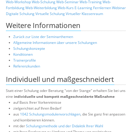
Web-Workshop
Web-Schulung
Web-Seminar
Web-Training
Web-
Fortbildung
Web-Weiterbildung
Web-Kurs
E-Learning
Fernlernen
Webinar
Digitale Schulung
Virtuelle Schulung
Virtueller Klassenraum
Weitere Informationen
Zurück zur Liste der Seminarthemen
Allgemeine Informationen über unsere Schulungen
Schulungskonzepte
Konditionen
Trainerprofile
Referenzkunden
Individuell und maßgeschneidert
Statt einer Schulung oder Beratung "von der Stange" erhalten Sie bei uns
eine
individuelle und kompett maßgeschneiderte Maßnahme
auf Basis Ihrer Vorkenntnisse
zielgerichtet auf Ihren Bedarf
aus
1042 Schulungsmodulenvorschlägen
, die Sie ganz frei anpassen
und kombinieren können.
mit der
Schulungsmethode und der Didaktik Ihrer Wahl
mit Ihrer Festlegung zu Umfang und Thema von praktischen