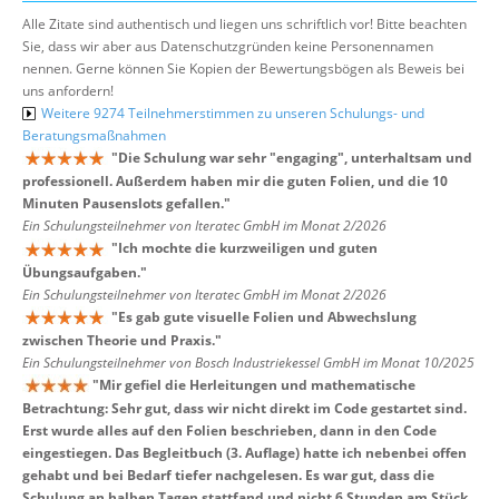
Alle Zitate sind authentisch und liegen uns schriftlich vor! Bitte beachten
Sie, dass wir aber aus Datenschutzgründen keine Personennamen
nennen. Gerne können Sie Kopien der Bewertungsbögen als Beweis bei
uns anfordern!
Weitere 9274 Teilnehmerstimmen zu unseren Schulungs- und
Beratungsmaßnahmen
"
Die Schulung war sehr "engaging", unterhaltsam und
professionell. Außerdem haben mir die guten Folien, und die 10
Minuten Pausenslots gefallen.
"
Ein Schulungsteilnehmer von Iteratec GmbH im Monat 2/2026
"
Ich mochte die kurzweiligen und guten
Übungsaufgaben.
"
Ein Schulungsteilnehmer von Iteratec GmbH im Monat 2/2026
"
Es gab gute visuelle Folien und Abwechslung
zwischen Theorie und Praxis.
"
Ein Schulungsteilnehmer von Bosch Industriekessel GmbH im Monat 10/2025
"
Mir gefiel die Herleitungen und mathematische
Betrachtung: Sehr gut, dass wir nicht direkt im Code gestartet sind.
Erst wurde alles auf den Folien beschrieben, dann in den Code
eingestiegen. Das Begleitbuch (3. Auflage) hatte ich nebenbei offen
gehabt und bei Bedarf tiefer nachgelesen. Es war gut, dass die
Schulung an halben Tagen stattfand und nicht 6 Stunden am Stück.