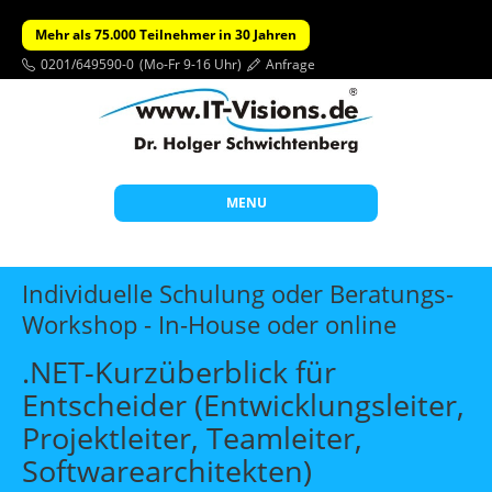
Mehr als 75.000 Teilnehmer in 30 Jahren
0201/649590-0
(Mo-Fr 9-16 Uhr)
Anfrage
MENU
Start
Individuelle Schulung oder Beratungs-
Themen
Workshop - In-House oder online
Beratung
.NET-Kurzüberblick für
Individuelle Schulungen
Entscheider (Entwicklungsleiter,
Projektleiter, Teamleiter,
Offene Seminare
Softwarearchitekten)
Wissen