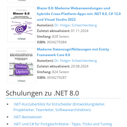
Blazor 8.0: Moderne Webanwendungen und
hybride Cross-Platform-Apps mit .NET 8.0, C# 12.0
und Visual Studio 2022
Autor(en):
Dr. Holger Schwichtenberg
Zuletzt aktualisiert:
01.11.2024
Umfang:
828 Seiten
ISBN:
3934279384
Moderne Datenzugriffslösungen mit Entity
Framework Core 8.0
Autor(en):
Dr. Holger Schwichtenberg
Zuletzt aktualisiert:
20.08.2024
Umfang:
824 Seiten
ISBN:
3934279287
Schulungen zu .NET 8.0
.NET-Kurzüberblick für Entscheider (Entwicklungsleiter,
Projektleiter, Teamleiter, Softwarearchitekten)
.NET-Basiswissen
.NET und C# für Fortgeschrittene - Tipps, Tricks und Tuning