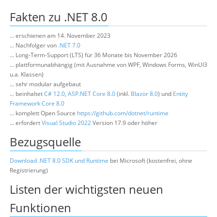
Über uns
Fakten zu .NET 8.0
Suche
… erschienen am 14. November 2023
… Nachfolger von
.NET 7.0
… Long-Term-Support (LTS) für 36 Monate bis November 2026
… plattformunabhängig (mit Ausnahme von WPF, Windows Forms, WinUI3
u.a. Klassen)
… sehr modular aufgebaut
… beinhaltet
C# 12.0
,
ASP.NET Core 8.0
(inkl.
Blazor 8.0
) und
Entity
Framework Core 8.0
… komplett Open Source
https://github.com/dotnet/runtime
… erfordert
Visual Studio 2022
Version 17.9 oder höher
Bezugsquelle
Download .NET 8.0 SDK und Runtime
bei Microsoft (kostenfrei, ohne
Registrierung)
Listen der wichtigsten neuen
Funktionen