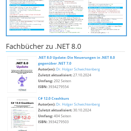
Fachbücher zu .NET 8.0
.NET 8.0 Update: Die Neuerungen in .NET 8.0
gegenüber .NET 7.0
Autor(en):
Dr. Holger Schwichtenberg
Zuletzt aktualisiert:
27.10.2024
Umfang:
202 Seiten
ISBN:
3934279554
C# 12.0 Crashkurs
Autor(en):
Dr. Holger Schwichtenberg
Zuletzt aktualisiert:
30.10.2024
Umfang:
404 Seiten
ISBN:
3934279503